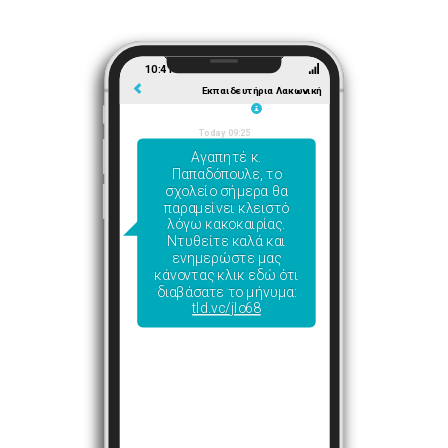
10:41
Εκπαιδευτήρια Λακωνική
Today 09:25
Αγαπητέ κ.
Παπαδόπουλε, το
σχολείο σήμερα θα
παραμείνει κλειστό
λόγω κακοκαιρίας.
Ντυθείτε καλά και
ενημερώστε μας
κάνοντας κλικ εδώ ότι
διαβάσατε το μήνυμα:
tld.vc/jlo68